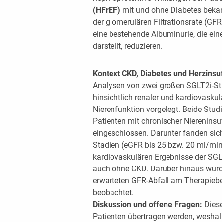
(HFrEF)
mit und ohne Diabetes beka
der glomerulären Filtrationsrate (GFR
eine bestehende Albuminurie, die ein
darstellt, reduzieren.
Kontext CKD, Diabetes und Herzinsuf
Analysen von zwei großen SGLT2i-
hinsichtlich renaler und kardiovasku
Nierenfunktion vorgelegt. Beide Studi
Patienten mit chronischer Niereninsu
eingeschlossen. Darunter fanden sich
Stadien (eGFR bis 25 bzw. 20 ml/min)
kardiovaskulären Ergebnisse der SGLT
auch ohne CKD. Darüber hinaus wurd
erwarteten GFR-Abfall am Therapieb
beobachtet.
Diskussion und offene Fragen:
Diese
Patienten übertragen werden, weshal