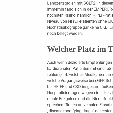
Langzeitstudien mit SGLT2i in diesem
Immerhin fand sich in der EMPEROR-
höchsten Risiko, nämlich HFrEF-Patie
Niveau von HFrEF-Patienten ohne CKD
Höchstrisikogruppe gar keine CKD. Ei
noch belegt werden.
Welcher Platz im 
Auch wenn dezidierte Empfehlungen 
kardiorenalen Patienten mit einer e
fehlen (z. B. welches Medikament in
welche Vorgangsweise bei eGFR-Schw
bei HFrEF und CKD insgesamt äußerst 
Hospitalisierungen wegen einer Herzi
renale Ereignisse und die Nierenfunk
sprechen für den universalen Einsatz
„disease-modifying drugs“ der ersten