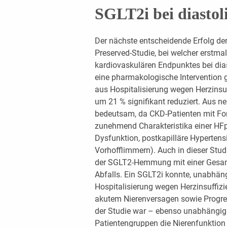
SGLT2i bei diastol
Der nächste entscheidende Erfolg de
Preserved-Studie, bei welcher erstmal
kardiovaskulären Endpunktes bei dias
eine pharmakologische Intervention
aus Hospitalisierung wegen Herzinsu
um 21 % signifikant reduziert. Aus n
bedeutsam, da CKD-Patienten mit Fort
zunehmend Charakteristika einer HFpE
Dysfunktion, postkapilläre Hypertensi
Vorhofflimmern). Auch in dieser Studi
der SGLT2-Hemmung mit einer Gesam
Abfalls. Ein SGLT2i konnte, unabhän
Hospitalisierung wegen Herzinsuffiz
akutem Nierenversagen sowie Progre
der Studie war – ebenso unabhängig
Patientengruppen die Nierenfunktion