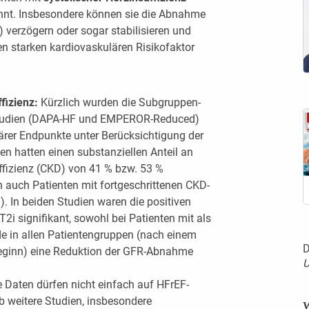
nnt. Insbesondere können sie die Abnahme
) verzögern oder sogar stabilisieren und
en starken kardiovaskulären Risikofaktor
fizienz:
Kürzlich wurden die Subgruppen-
Studien (DAPA-HF und EMPEROR-Reduced)
lärer Endpunkte unter Berücksichtigung der
en hatten einen substanziellen Anteil an
ffizienz (CKD) von 41 % bzw. 53 %
 auch Patienten mit fortgeschrittenen CKD-
. In beiden Studien waren die positiven
2i signifikant, sowohl bei Patienten mit als
e in allen Patientengruppen (nach einem
D
eginn) eine Reduktion der GFR-Abnahme
U
 Daten dürfen nicht einfach auf HFrEF-
b weitere Studien, insbesondere
W