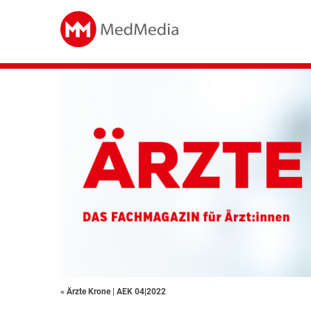
« Ärzte Krone
|
AEK 04|2022