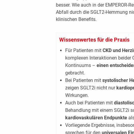
besser. Wie auch in der EMPEROR-Red
Abfall durch die SGLT2-Hemmung nich
klinischen Benefits.
Wissenswertes für die Praxis
Für Patienten mit
CKD und Herzi
komplexen Interaktionen beider
Kontinuums –
einen entscheide
gebracht.
Bei Patienten mit
systolischer H
zeigen SGLT2i nicht nur
kardiop
Wirkungen.
Auch bei Patienten mit
diastolis
Behandlung mit einem SGLT2i 
kardiovaskulären Endpunkte
al
Vorliegende Ergebnisse, insbeson
sprechen für den
universalen Ei