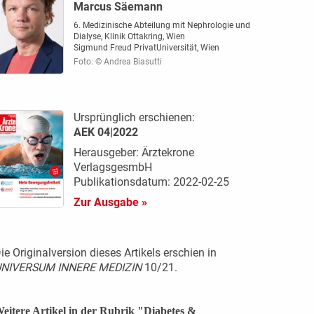
Marcus Säemann
6. Medizinische Abteilung mit Nephrologie und
Dialyse, Klinik Ottakring, Wien
Sigmund Freud PrivatUniversität, Wien
Foto: © Andrea Biasutti
Ursprünglich erschienen:
AEK 04|2022
Herausgeber: Ärztekrone
VerlagsgesmbH
Publikationsdatum: 2022-02-25
Zur Ausgabe »
ie Originalversion dieses Artikels erschien in
NIVERSUM INNERE MEDIZIN
10/21.
eitere Artikel in der Rubrik "Diabetes &