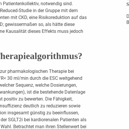
 Patientenkollektiv, notwendig sind.
S
Reduced-Studie in der Gruppe mit dem
D
nten mit CKD, eine Risikoreduktion auf das
B
; gewissermaßen so, als hätte diese
ne Kausalität dieses Effekts muss jedoch
Therapiealgorithmus?
zur pharmakologischen Therapie bei
GFR< 30 ml/min durch die ESC weitgehend
 welcher Sequenz, welche Dosierungen,
ankungen), ist die bestehende Datenlage
positiv zu bewerten. Die Fähigkeit,
nsuffizienz deutlich zu reduzieren sowie
tion insgesamt günstig zu beeinflussen,
 der SGLT2i bei kardiorenalen Patienten als
 Wahl. Betrachtet man ihren Stellenwert bei