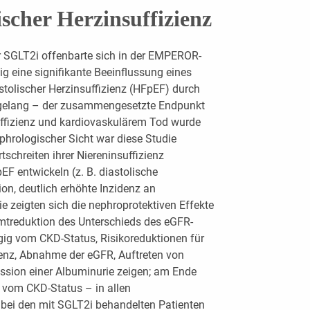
ischer Herzinsuffizienz
r SGLT2i offenbarte sich in der EMPEROR-
ig eine signifikante Beeinflussung eines
tolischer Herzinsuffizienz (HFpEF) durch
 gelang – der zusammengesetzte Endpunkt
ffizienz und kardiovaskulärem Tod wurde
ephrologischer Sicht war diese Studie
schreiten ihrer Niereninsuffizienz
F entwickeln (z. B. diastolische
on, deutlich erhöhte Inzidenz an
e zeigten sich die nephroprotektiven Effekte
treduktion des Unterschieds des eGFR-
gig vom CKD-Status, Risikoreduktionen für
ienz, Abnahme der eGFR, Auftreten von
ssion einer Albuminurie zeigen; am Ende
 vom CKD-Status – in allen
 bei den mit SGLT2i behandelten Patienten