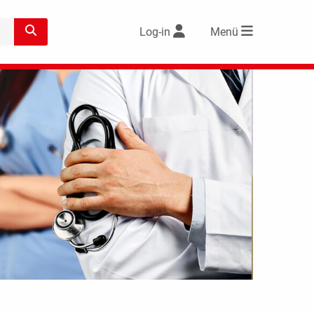
Log-in
Menü