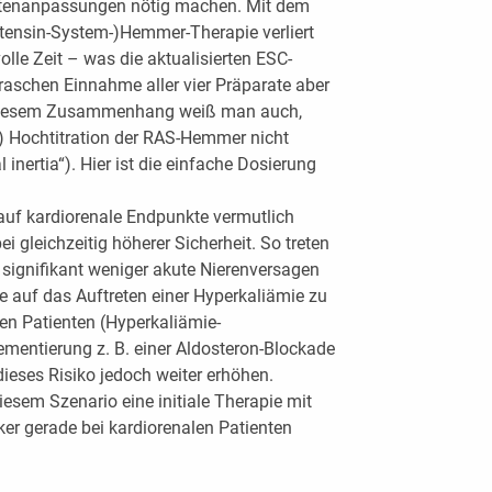
ntenanpassungen nötig machen. Mit dem
iotensin-System-)Hemmer-Therapie verliert
lle Zeit – was die aktualisierten ESC-
raschen Einnahme aller vier Präparate aber
n diesem Zusammenhang weiß man auch,
e) Hochtitration der RAS-Hemmer nicht
 inertia“). Hier ist die einfache Dosierung
auf kardiorenale Endpunkte vermutlich
i gleichzeitig höherer Sicherheit. So treten
signifikant weniger akute Nierenversagen
e auf das Auftreten einer Hyperkaliämie zu
en Patienten (Hyperkaliämie-
lementierung z. B. einer Aldosteron-Blockade
eses Risiko jedoch weiter erhöhen.
iesem Szenario eine initiale Therapie mit
r gerade bei kardiorenalen Patienten