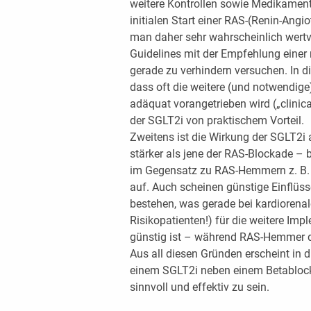
weitere Kontrollen sowie Medikame
initialen Start einer RAS-(Renin-Ang
man daher sehr wahrscheinlich wertvo
Guidelines mit der Empfehlung einer 
gerade zu verhindern versuchen. I
dass oft die weitere (und notwendig
adäquat vorangetrieben wird („clinical
der SGLT2i von praktischem Vorteil.
Zweitens ist die Wirkung der SGLT2i 
stärker als jene der RAS-Blockade – be
im Gegensatz zu RAS-Hemmern z. B. 
auf. Auch scheinen günstige Einflüss
bestehen, was gerade bei kardiorenal
Risikopatienten!) für die weitere Imp
günstig ist – während RAS-Hemmer di
Aus all diesen Gründen erscheint in d
einem SGLT2i neben einem Betablocke
sinnvoll und effektiv zu sein.