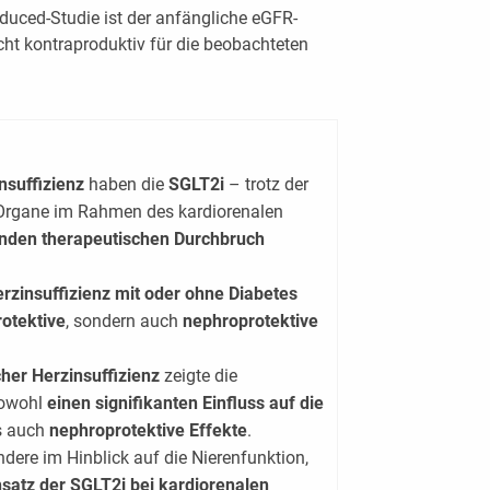
uced-Studie ist der anfängliche eGFR-
t kontraproduktiv für die beobachteten
nsuffizienz
haben die
SGLT2i
– trotz der
 Organe im Rahmen des kardiorenalen
nden therapeutischen Durchbruch
erzinsuffizienz mit oder ohne Diabetes
rotektive
, sondern auch
nephroprotektive
cher Herzinsuffizienz
zeigte die
sowohl
einen signifikanten Einfluss auf die
s auch
nephroprotektive Effekte
.
dere im Hinblick auf die Nierenfunktion,
nsatz der SGLT2i bei kardiorenalen