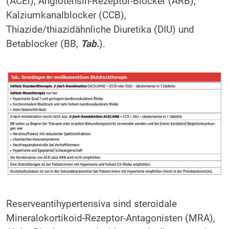
(ACEi), Angiotensin-Rezeptor-Blocker (ARB),
Kalziumkanalblocker (CCB),
Thiazide/thiazidähnliche Diuretika (DIU) und
Betablocker (BB,
Tab.
).
Reserveantihypertensiva sind steroidale
Mineralokortikoid-Rezeptor-Antagonisten (MRA),