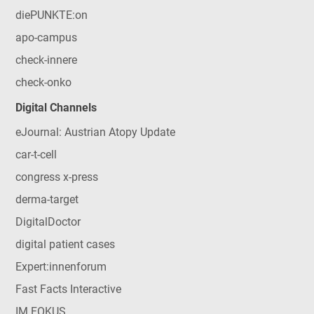
diePUNKTE:on
apo-campus
check-innere
check-onko
Digital Channels
eJournal: Austrian Atopy Update
car-t-cell
congress x-press
derma-target
DigitalDoctor
digital patient cases
Expert:innenforum
Fast Facts Interactive
IM FOKUS