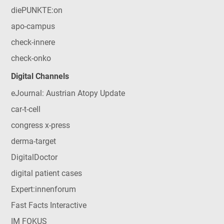
diePUNKTE:on
apo-campus
check-innere
check-onko
Digital Channels
eJournal: Austrian Atopy Update
car-t-cell
congress x-press
derma-target
DigitalDoctor
digital patient cases
Expert:innenforum
Fast Facts Interactive
IM FOKUS