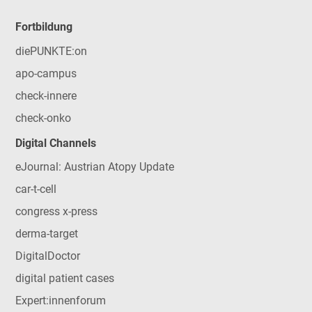
Fortbildung
diePUNKTE:on
apo-campus
check-innere
check-onko
Digital Channels
eJournal: Austrian Atopy Update
car-t-cell
congress x-press
derma-target
DigitalDoctor
digital patient cases
Expert:innenforum