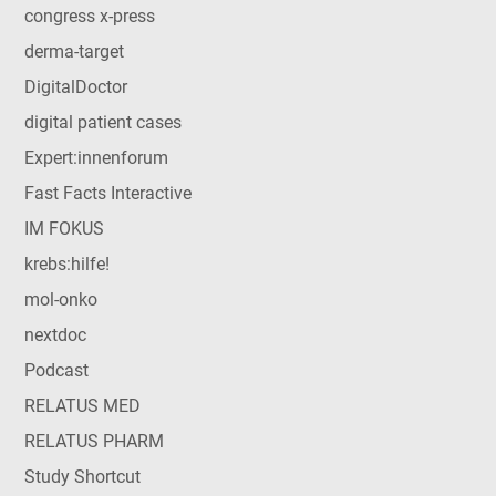
congress x-press
derma-target
DigitalDoctor
digital patient cases
Expert:innenforum
Fast Facts Interactive
IM FOKUS
krebs:hilfe!
mol-onko
nextdoc
Podcast
RELATUS MED
RELATUS PHARM
Study Shortcut