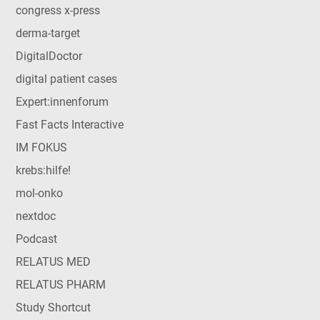
congress x-press
derma-target
DigitalDoctor
digital patient cases
Expert:innenforum
Fast Facts Interactive
IM FOKUS
krebs:hilfe!
mol-onko
nextdoc
Podcast
RELATUS MED
RELATUS PHARM
Study Shortcut