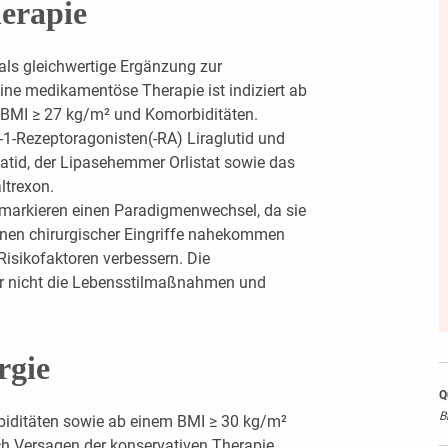
erapie
als gleichwertige Ergänzung zur
Eine medikamentöse Therapie ist indiziert ab
BMI ≥ 27 kg/m² und Komorbiditäten.
-1-Rezeptoragonisten(-RA) Liraglutid und
atid, der Lipasehemmer Orlistat sowie das
ltrexon.
markieren einen Paradigmenwechsel, da sie
enen chirurgischer Eingriffe nahekommen
Risikofaktoren verbessern. Die
r nicht die Lebensstilmaßnahmen und
rgie
Q
B
iditäten sowie ab einem BMI ≥ 30 kg/m²
h Versagen der konservativen Therapie