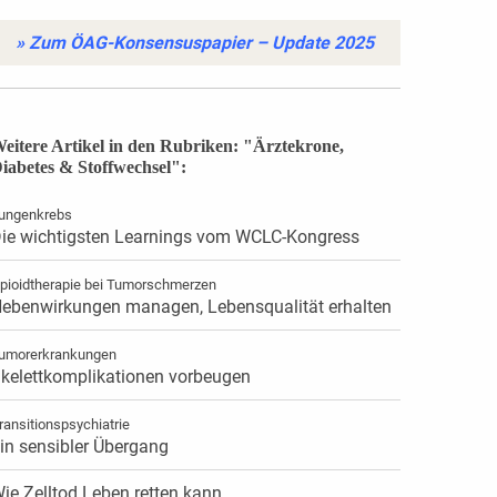
» Zum ÖAG-Konsensuspapier – Update 2025
eitere Artikel in den Rubriken: "Ärztekrone,
iabetes & Stoffwechsel":
ungenkrebs
ie wichtigsten Learnings vom WCLC-Kongress
pioidtherapie bei Tumorschmerzen
ebenwirkungen managen, Lebensqualität erhalten
umorerkrankungen
kelettkomplikationen vorbeugen
ransitionspsychiatrie
in sensibler Übergang
ie Zelltod Leben retten kann