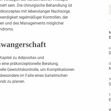
ziert sein. Die chirurgische Behandlung ist
amtkonzeptes mit lebenslanger Nachsorge.
endigkeit regelmäßiger Kontrollen, der
fen und des Managements möglicher
yndroms.
W
D
hwangerschaft
L
D
Kapitel zu Adipositas und
eine präkonzeptionelle Beratung,
O
N
elle Gewichtskontrolle, um Komplikationen
sbesondere im Falle eines bariatrischen
T
orab zu planen.
S
T
E
W