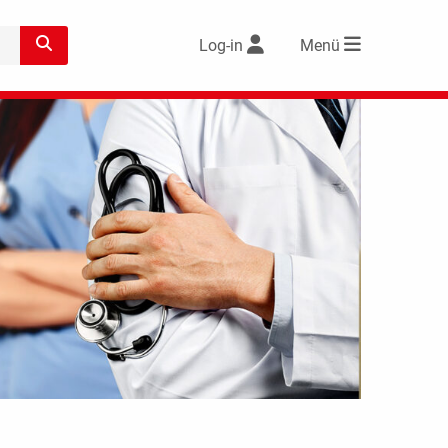
Log-in
Menü