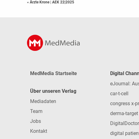
« Ärzte Krone
|
AEK 22|2025
MedMedia Startseite
Digital Chan
eJournal: Au
Über unseren Verlag
car-t-cell
Mediadaten
congress x-p
Team
derma-target
Jobs
DigitalDoctor
Kontakt
digital patie