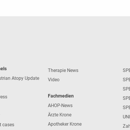
nels
Therapie News
SP
strian Atopy Update
Video
SP
SP
Fachmedien
ress
SPE
AHOP-News
SP
Ärzte Krone
UN
Apotheker Krone
nt cases
Zah