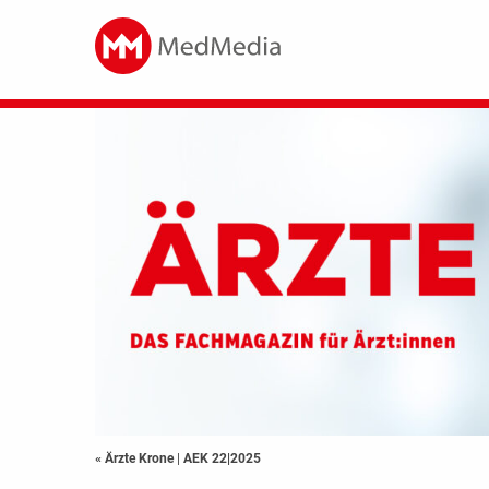
« Ärzte Krone
|
AEK 22|2025