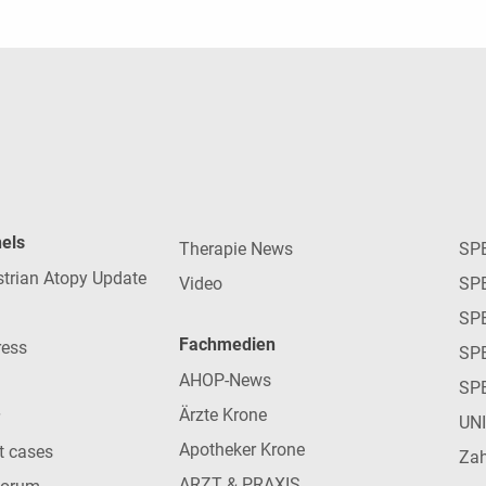
nels
Therapie News
SP
strian Atopy Update
Video
SP
SP
Fachmedien
ress
SPE
AHOP-News
SP
Ärzte Krone
UN
Apotheker Krone
nt cases
Zah
ARZT & PRAXIS