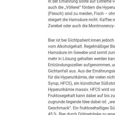
In der Ernährung sollte auf Extreme 
auch die „Völlerei“ fördern die Hype
(Fleisch) sind zu meiden, Fisch – ohn
steigert die Harnsäure nicht. Kaffee r
Zwiebel oder auch die Montmorency-
Bier ist bei Gichtpatient:innen jedo
vom Alkoholgehalt. Regelmäßiger Bie
Harnsäure im Gewebe und somit zum 
mehr in Lösung gehalten werden kan
Entzündungszellen aufgenommen, und 
Gichtanfall aus. Aus der Ernährungsi
für die Hyperurikämie, der vielen nic
Syrup, HFCS), ein künstlicher Süßstof
Hyperurikämie massiv. HFCS wird vor 
Fruktosegehalt kann dabei auf bis zu
zugrunde liegende Idee dabei ist: „w
Geschmack“. Ein fruktosehaltiges Sü
45 %. Bier durch Diätgetränke zu ers