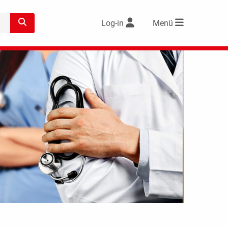
Log-in
Menü