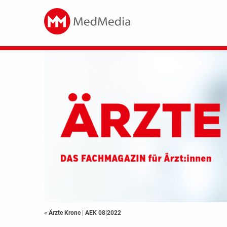
« Ärzte Krone
|
AEK 08|2022