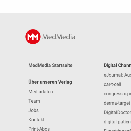
MedMedia Startseite
Digital Chan
eJournal: Au
Über unseren Verlag
car-t-cell
Mediadaten
congress x-p
Team
derma-target
Jobs
DigitalDoctor
Kontakt
digital patie
Print-Abos