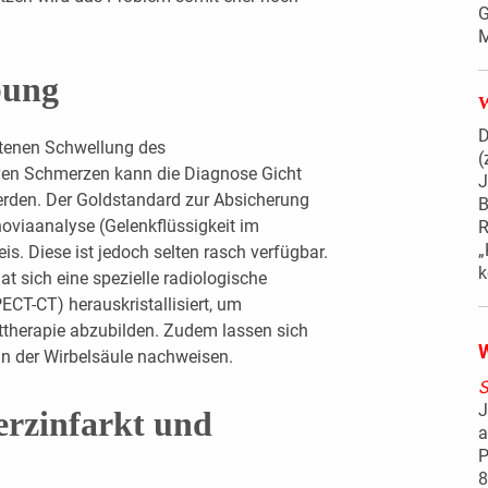
G
M
bung
D
etenen Schwellung des
(
en Schmerzen kann die Diagnose Gicht
J
 werden. Der Goldstandard zur Absicherung
B
noviaanalyse (Gelenkflüssigkeit im
R
„
is. Diese ist jedoch selten rasch verfügbar.
k
t sich eine spezielle radiologische
CT-CT) herauskristallisiert, um
therapie abzubilden. Zudem lassen sich
W
n der Wirbelsäule nachweisen.
S
J
erzinfarkt und
a
P
8