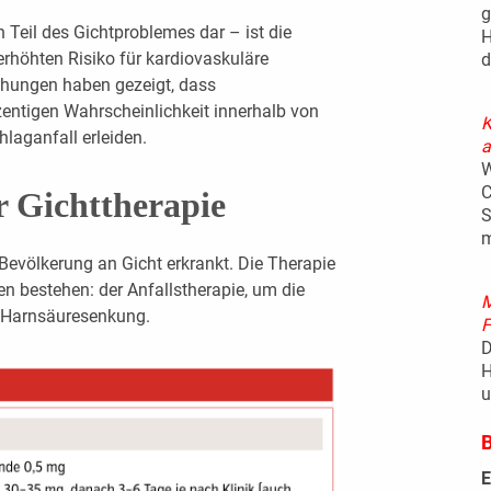
g
 Teil des Gichtproblemes dar – ist die
H
rhöhten Risiko für kardiovaskuläre
d
uchungen haben gezeigt, dass
zentigen Wahrscheinlichkeit innerhalb von
K
hlaganfall erleiden.
a
W
C
r Gichttherapie
S
m
 Bevölkerung an Gicht erkrankt. Die Therapie
 bestehen: der Anfallstherapie, um die
M
r Harnsäuresenkung.
F
D
H
u
B
E