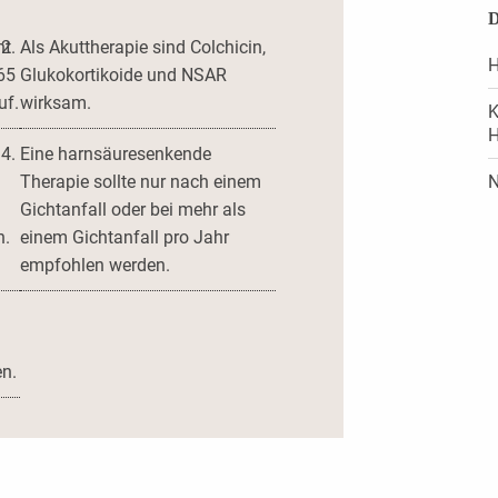
D
ht
Als Akuttherapie sind Colchicin,
H
65
Glukokortikoide und NSAR
uf.
wirksam.
K
H
Eine harnsäuresenkende
N
Therapie sollte nur nach einem
Gichtanfall oder bei mehr als
n.
einem Gichtanfall pro Jahr
empfohlen werden.
n.