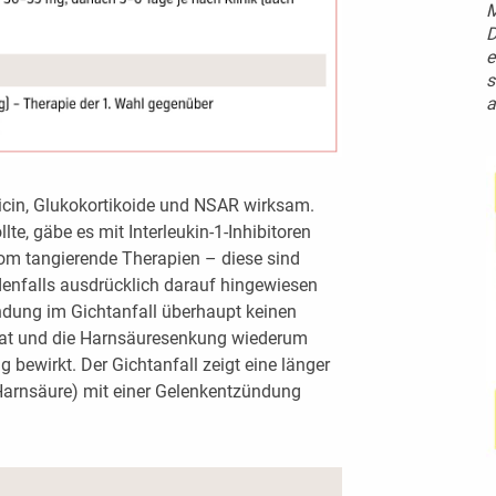
M
D
e
s
a
hicin, Glukokortikoide und NSAR wirksam.
te, gäbe es mit Interleukin-1-Inhibitoren
om tangierende Therapien – diese sind
denfalls ausdrücklich darauf hingewiesen
ndung im Gichtanfall überhaupt keinen
hat und die Harnsäuresenkung wiederum
 bewirkt. Der Gichtanfall zeigt eine länger
Harnsäure) mit einer Gelenkentzündung