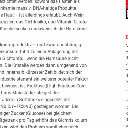
verzichtet werden: sowohl das Fasten als
rurikämie massiv. DNA-haltige Produkte
e Haut – ist allerdings erlaubt. Auch Wein
eduziert das Gichtrisiko, und Vitamin C, roter
Kirsche senken nachweislich die Harnsäure.
ch kontraproduktiv – und zwar unabhängig
M
rkonsum führt zu einer Ablagerung der
H
d
Gichtanfall, wenn die Harnsäure nicht
v
n. Die Kristalle werden dann umgehend von
H
innerhalb kürzester Zeit bildet sich der
d
ndustrie stammt ein weiterer potenter Faktor
e
ht bewusst ist: Fruktose (High-Fructose Corn
f aus Maisstärke, steigert die
allem in Softdrinks eingesetzt, der
 90 % (HFCS-90) gesteigert werden. Die
D
eniger Zucker (Glucose) bei gleichem
K
d
ßgetränk pro Tag erhöht das Gichtrisiko um
w
etzen wird das Problem somit eher noch