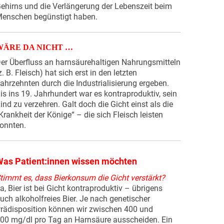
ehirns und die Verlängerung der Lebenszeit beim
enschen begünstigt haben.
WÄRE DA NICHT …
er Überfluss an harnsäurehaltigen Nahrungsmitteln
z. B. Fleisch) hat sich erst in den letzten
ahrzehnten durch die Industrialisierung ergeben.
is ins 19. Jahrhundert war es kontraproduktiv, sein
ind zu verzehren. Galt doch die Gicht einst als die
Krankheit der Könige“ – die sich Fleisch leisten
onnten.
as Patient:innen wissen möchten
timmt es, dass Bierkonsum die Gicht verstärkt?
a, Bier ist bei Gicht kontraproduktiv – übrigens
uch alkoholfreies Bier. Je nach genetischer
rädisposition können wir zwischen 400 und
00 mg/dl pro Tag an Harnsäure ausscheiden. Ein