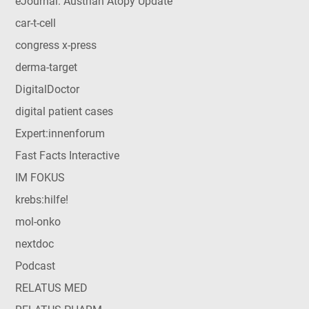
eJournal: Austrian Atopy Update
car-t-cell
congress x-press
derma-target
DigitalDoctor
digital patient cases
Expert:innenforum
Fast Facts Interactive
IM FOKUS
krebs:hilfe!
mol-onko
nextdoc
Podcast
RELATUS MED