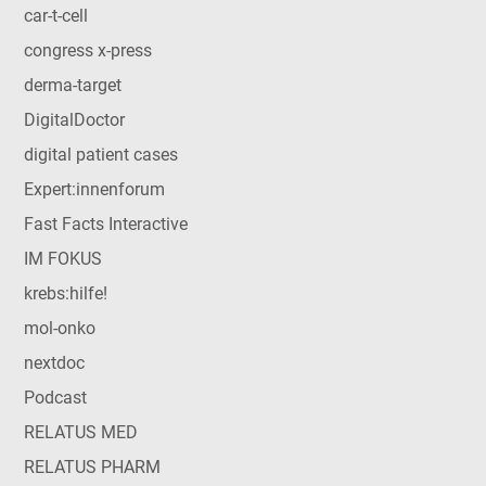
car-t-cell
congress x-press
derma-target
DigitalDoctor
digital patient cases
Expert:innenforum
Fast Facts Interactive
IM FOKUS
krebs:hilfe!
mol-onko
nextdoc
Podcast
RELATUS MED
RELATUS PHARM