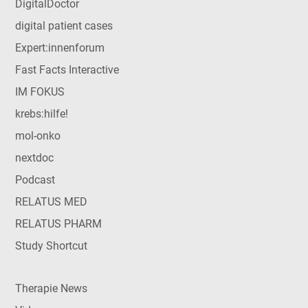
DigitalDoctor
digital patient cases
Expert:innenforum
Fast Facts Interactive
IM FOKUS
krebs:hilfe!
mol-onko
nextdoc
Podcast
RELATUS MED
RELATUS PHARM
Study Shortcut
Therapie News