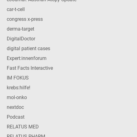
car-t-cell
congress x-press
derma-target
DigitalDoctor
digital patient cases
Expert:innenforum
Fast Facts Interactive
IM FOKUS
krebs:hilfe!
mol-onko
nextdoc
Podcast
RELATUS MED
RELATUS PHARM