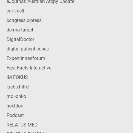
eJournal: Austrian Atopy Update
car-t-cell
congress x-press
derma-target
DigitalDoctor
digital patient cases
Expert:innenforum
Fast Facts Interactive
IM FOKUS
krebs:hilfe!
mol-onko
nextdoc
Podcast
RELATUS MED