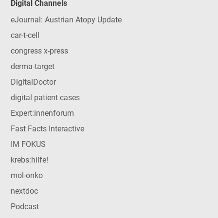
Digital Channels
eJournal: Austrian Atopy Update
car-t-cell
congress x-press
derma-target
DigitalDoctor
digital patient cases
Expert:innenforum
Fast Facts Interactive
IM FOKUS
krebs:hilfe!
mol-onko
nextdoc
Podcast