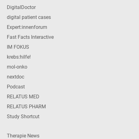
DigitalDoctor
digital patient cases
Expert:innenforum
Fast Facts Interactive
IM FOKUS
krebs:hilfe!
mol-onko
nextdoc
Podcast
RELATUS MED
RELATUS PHARM
Study Shortcut
Therapie News