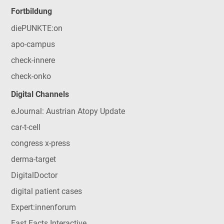
Fortbildung
diePUNKTE:on
apo-campus
check-innere
check-onko
Digital Channels
eJournal: Austrian Atopy Update
car-t-cell
congress x-press
derma-target
DigitalDoctor
digital patient cases
Expert:innenforum
Fast Facts Interactive