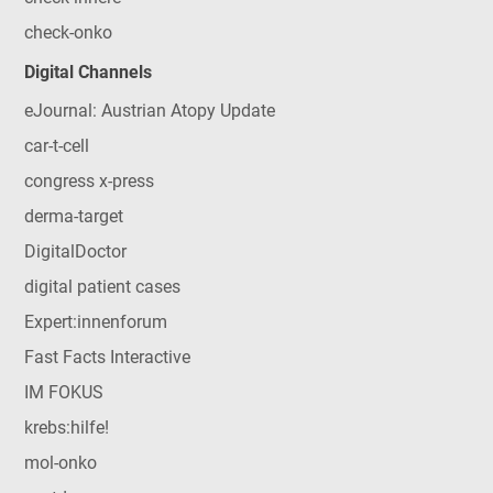
check-onko
Digital Channels
eJournal: Austrian Atopy Update
car-t-cell
congress x-press
derma-target
DigitalDoctor
digital patient cases
Expert:innenforum
Fast Facts Interactive
IM FOKUS
krebs:hilfe!
mol-onko