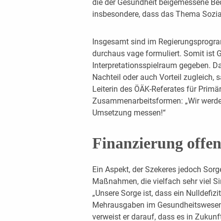
die der Gesundheit beigemessene Bede
insbesondere, dass das Thema Sozial
Insgesamt sind im Regierungsprogra
durchaus vage formuliert. Somit ist 
Interpretationsspielraum gegeben. Das
Nachteil oder auch Vorteil zugleich
Leiterin des ÖÄK-Referates für Primä
Zusammenarbeitsformen: „Wir werden
Umsetzung messen!“
Finanzierung offe
Ein Aspekt, der Szekeres jedoch Sorge
Maßnahmen, die vielfach sehr viel Si
„Unsere Sorge ist, dass ein Nulldefi
Mehrausgaben im Gesundheitswesen
verweist er darauf, dass es in Zuku