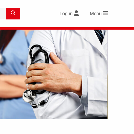
Log-in
Menü