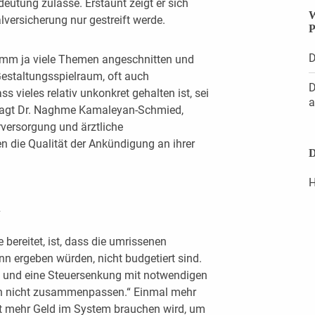
utung zulasse. Erstaunt zeigt er sich
W
versicherung nur gestreift werde.
P
D
mm ja viele Themen angeschnitten und
Gestaltungsspielraum, oft auch
D
s vieles relativ unkonkret gehalten ist, sei
a
, sagt Dr. Naghme Kamaleyan-Schmied,
rversorgung und ärztliche
 die Qualität der Ankündigung an ihrer
D
H
n
 bereitet, ist, dass die umrissenen
nn ergeben würden, nicht budgetiert sind.
zit und eine Steuersenkung mit notwendigen
 nicht zusammenpassen.“ Einmal mehr
nft mehr Geld im System brauchen wird, um