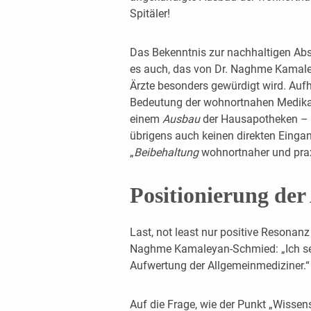
Spitäler!
Das Bekenntnis zur nachhaltigen Ab
es auch, das von Dr. Naghme Kamal
Ärzte besonders gewürdigt wird. Aufh
Bedeutung der wohnortnahen Medika
einem
Ausbau
der Hausapotheken – 
übrigens auch keinen direkten Einga
„
Beibehaltung
wohnortnaher und praxi
Positionierung der
Last, not least nur positive Resonan
Naghme Kamaleyan-Schmied: „Ich se
Aufwertung der Allgemeinmediziner.“
Auf die Frage, wie der Punkt „Wissen