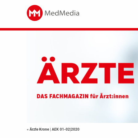
« Ärzte Krone
|
AEK 01-02|2020