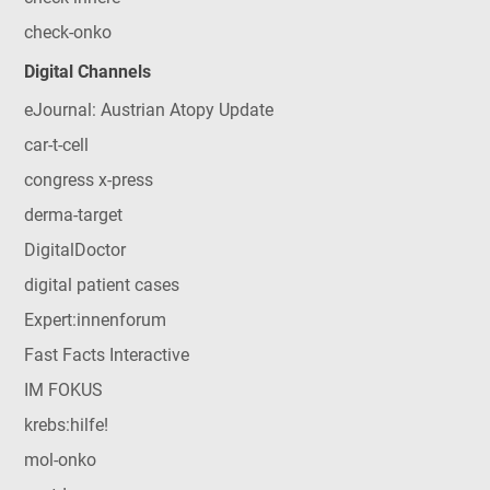
check-onko
Digital Channels
eJournal: Austrian Atopy Update
car-t-cell
congress x-press
derma-target
DigitalDoctor
digital patient cases
Expert:innenforum
Fast Facts Interactive
IM FOKUS
krebs:hilfe!
mol-onko