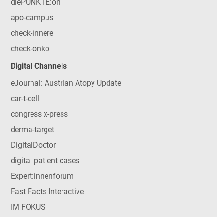
diePUNKTE:on
apo-campus
check-innere
check-onko
Digital Channels
eJournal: Austrian Atopy Update
car-t-cell
congress x-press
derma-target
DigitalDoctor
digital patient cases
Expert:innenforum
Fast Facts Interactive
IM FOKUS