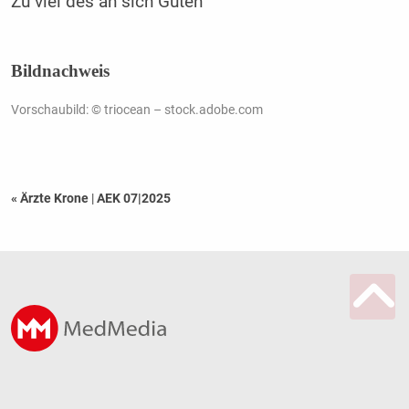
Zu viel des an sich Guten
Bildnachweis
Vorschaubild: © triocean – stock.adobe.com
« Ärzte Krone
|
AEK 07|2025