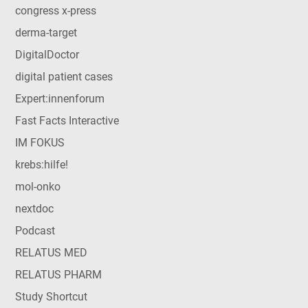
congress x-press
derma-target
DigitalDoctor
digital patient cases
Expert:innenforum
Fast Facts Interactive
IM FOKUS
krebs:hilfe!
mol-onko
nextdoc
Podcast
RELATUS MED
RELATUS PHARM
Study Shortcut