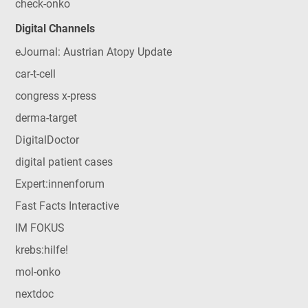
check-onko
Digital Channels
eJournal: Austrian Atopy Update
car-t-cell
congress x-press
derma-target
DigitalDoctor
digital patient cases
Expert:innenforum
Fast Facts Interactive
IM FOKUS
krebs:hilfe!
mol-onko
nextdoc