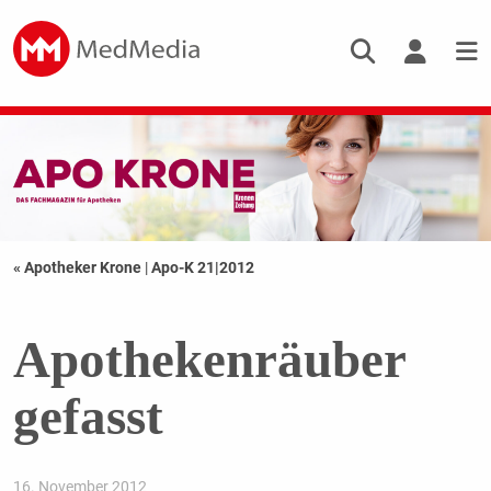
« Apotheker Krone
|
Apo-K 21|2012
Apothekenräuber
gefasst
16. November 2012