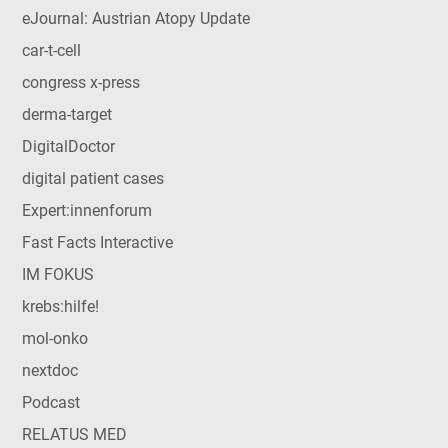
eJournal: Austrian Atopy Update
car-t-cell
congress x-press
derma-target
DigitalDoctor
digital patient cases
Expert:innenforum
Fast Facts Interactive
IM FOKUS
krebs:hilfe!
mol-onko
nextdoc
Podcast
RELATUS MED