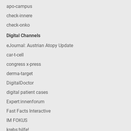
apo-campus
check-innere
check-onko
Digital Channels
eJournal: Austrian Atopy Update
car-t-cell
congress x-press
derma-target
DigitalDoctor
digital patient cases
Expert:innenforum
Fast Facts Interactive
IM FOKUS
krebs:hilfe!