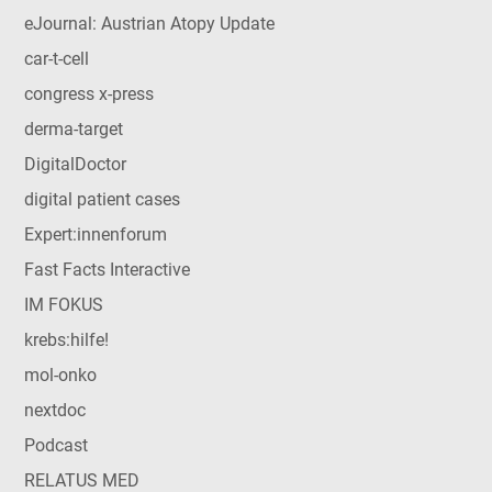
eJournal: Austrian Atopy Update
car-t-cell
congress x-press
derma-target
DigitalDoctor
digital patient cases
Expert:innenforum
Fast Facts Interactive
IM FOKUS
krebs:hilfe!
mol-onko
nextdoc
Podcast
RELATUS MED