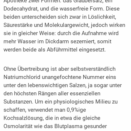
Apotheke zwei Formen: das Glaubersalz, ein
Dodeca­hydrat, und die wasserfreie Form. Diese
beiden unterschei­den sich zwar in Löslichkeit,
Säurestärke und Molekular­gewicht, jedoch wirken
sie in gleicher Weise: durch die Aufnahme wird
mehr Wasser im Dickdarm sezerniert, so­mit
werden beide als Abführmittel eingesetzt.
Ohne Übertreibung ist aber selbstverständlich
Natrium­chlorid unangefochtene Nummer eins
unter den lebens­wichtigen Salzen, ja sogar unter
den höchsten Rängen aller essenziellen
Substanzen. Um ein physiologisches Milieu zu
schaffen, verwendet man 0,9%ige
Kochsalzlösung, die in etwa die gleiche
Osmolarität wie das Blutplasma gesun­der