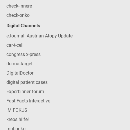
check-innere
check-onko
Digital Channels
eJournal: Austrian Atopy Update
car-t-cell
congress x-press
derma-target
DigitalDoctor
digital patient cases
Expert:innenforum
Fast Facts Interactive
IM FOKUS
krebs:hilfe!
mol-onko