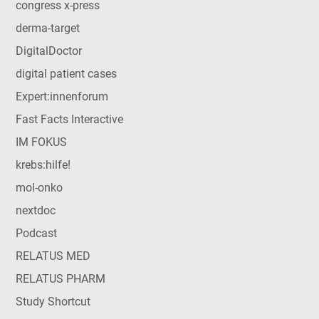
congress x-press
derma-target
DigitalDoctor
digital patient cases
Expert:innenforum
Fast Facts Interactive
IM FOKUS
krebs:hilfe!
mol-onko
nextdoc
Podcast
RELATUS MED
RELATUS PHARM
Study Shortcut