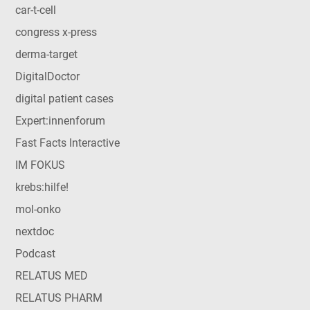
car-t-cell
congress x-press
derma-target
DigitalDoctor
digital patient cases
Expert:innenforum
Fast Facts Interactive
IM FOKUS
krebs:hilfe!
mol-onko
nextdoc
Podcast
RELATUS MED
RELATUS PHARM