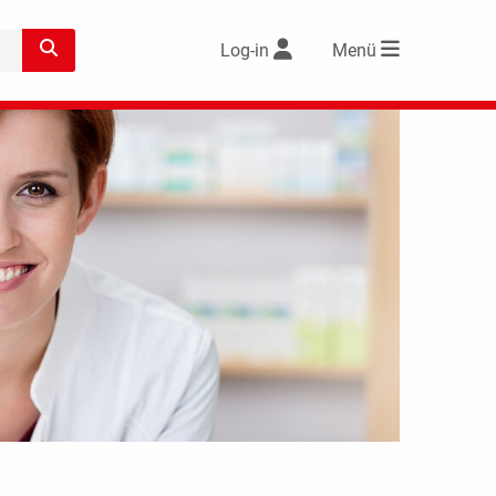
Log-in
Menü