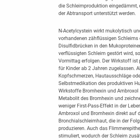
die Schleimproduktion eingedämmt, d
der Abtransport unterstützt werden.
N-Acetylcystein wirkt mukolytisch und
vorhandenen zähflüssigen Schleims d
Disulfidbrücken in den Mukoproteine
verflüssigten Schleim gestört wird, 
Vormittag erfolgen. Der Wirkstoff ist p
für Kinder ab 2 Jahren zugelassen. 
Kopfschmerzen, Hautausschläge oder
Selbstmedikation des produktiven Hus
Wirkstoffe Bromhexin und Ambroxol z
Metabolit des Bromhexin und zeichnet
weniger First-Pass-Effekt in der Lebe
Ambroxol und Bromhexin direkt auf d
Bronchialschleimhaut, die in der Fol
produzieren. Auch das Flimmerepithe
stimuliert, wodurch der Schleim zusä