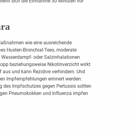
iehlt sich die Einnahme 30 Minuten vor
ara
Maßnahmen wie eine ausreichende
nes Husten-Bronchial-Tees, moderate
e Wasserdampf- oder Salzinhalationen
opp beziehungsweise Nikotinverzicht wirkt
uf aus und kann Rezidive verhindern. Und
nden Impfempfehlungen erinnert werden:
 des Impfschutzes gegen Pertussis sollten
 gegen Pneumokokken und Influenza impfen