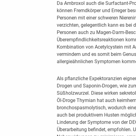
Da Ambroxol auch die Surfactant-Prod
können Fremdkörper und Erreger bes
Personen mit einer schweren Niereni
verzichten, gelegentlich kann es be
Personen auch zu Magen-Darm-Besc
Überempfindlichkeitsreaktionen komm
Kombination von Acetylcystein mit A
vermindern und es somit beim Genuss
allergieähnlichen Symptomen komm
Als pflanzliche Expektoranzien eigne
Drogen und Saponin-Drogen, wie zum 
Süßholzwurzel. Diese wirken sekretol
Öl-Droge Thymian hat auch keimhemm
bronchospasmolytisch, wodurch ein
auch bei produktivem Husten möglich
Linderung der Symptome von der DEGA
Überarbeitung befindet, empfohlen. U