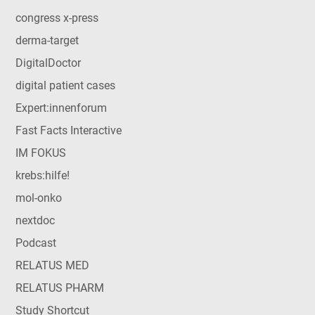
congress x-press
derma-target
DigitalDoctor
digital patient cases
Expert:innenforum
Fast Facts Interactive
IM FOKUS
krebs:hilfe!
mol-onko
nextdoc
Podcast
RELATUS MED
RELATUS PHARM
Study Shortcut