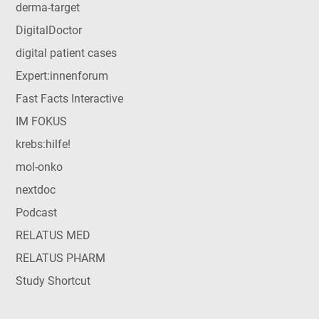
derma-target
DigitalDoctor
digital patient cases
Expert:innenforum
Fast Facts Interactive
IM FOKUS
krebs:hilfe!
mol-onko
nextdoc
Podcast
RELATUS MED
RELATUS PHARM
Study Shortcut