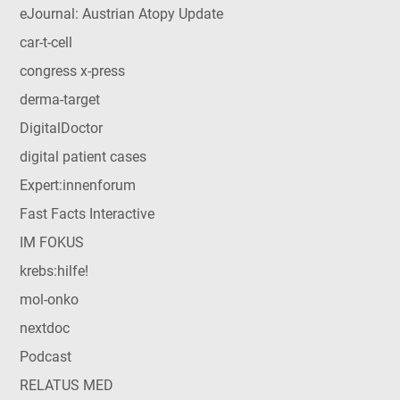
eJournal: Austrian Atopy Update
car-t-cell
congress x-press
derma-target
DigitalDoctor
digital patient cases
Expert:innenforum
Fast Facts Interactive
IM FOKUS
krebs:hilfe!
mol-onko
nextdoc
Podcast
RELATUS MED