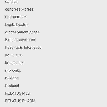
car-t-cell
congress x-press
derma-target
DigitalDoctor
digital patient cases
Expert:innenforum
Fast Facts Interactive
IM FOKUS
krebs:hilfe!
mol-onko
nextdoc
Podcast
RELATUS MED
RELATUS PHARM