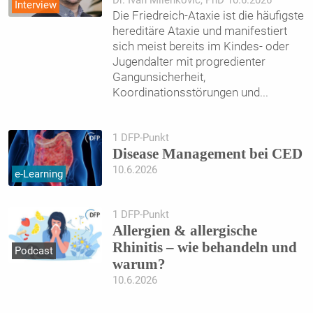
Dr. Ivan Milenkovic, PhD 10.6.2026
Interview
Die Friedreich-Ataxie ist die häufigste
hereditäre Ataxie und manifestiert
sich meist bereits im Kindes- oder
Jugendalter mit progredienter
Gangunsicherheit,
Koordinationsstörungen und
...
1 DFP-Punkt
Disease Management bei CED
10.6.2026
e-Learning
1 DFP-Punkt
Allergien & allergische
Rhinitis – wie behandeln und
Podcast
warum?
10.6.2026