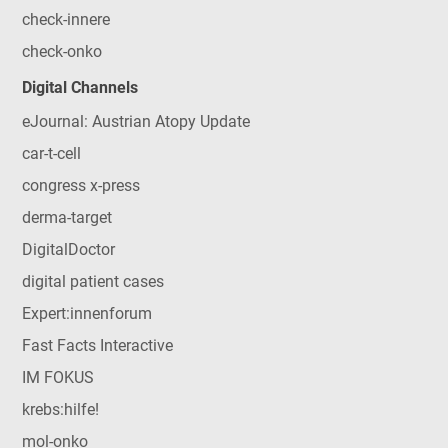
check-innere
check-onko
Digital Channels
eJournal: Austrian Atopy Update
car-t-cell
congress x-press
derma-target
DigitalDoctor
digital patient cases
Expert:innenforum
Fast Facts Interactive
IM FOKUS
krebs:hilfe!
mol-onko