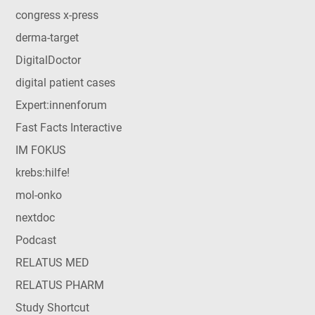
congress x-press
derma-target
DigitalDoctor
digital patient cases
Expert:innenforum
Fast Facts Interactive
IM FOKUS
krebs:hilfe!
mol-onko
nextdoc
Podcast
RELATUS MED
RELATUS PHARM
Study Shortcut