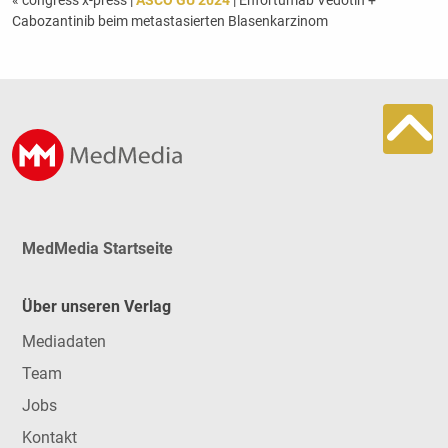
« congress x-press
|
ASCO GU 2024
| Enfortumab Vedotin +
Cabozantinib beim metastasierten Blasenkarzinom
MedMedia Startseite
Über unseren Verlag
Mediadaten
Team
Jobs
Kontakt