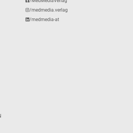
/MedMediaVerlag
/medmedia.verlag
/medmedia-at
N