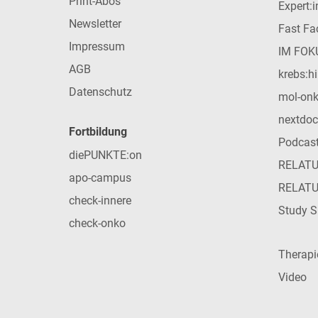
Print-Abos
Expert:
Newsletter
Fast Fac
Impressum
IM FOK
AGB
krebs:hi
Datenschutz
mol-on
nextdoc
Fortbildung
Podcas
diePUNKTE:on
RELAT
apo-campus
RELAT
check-innere
Study S
check-onko
Therap
Video