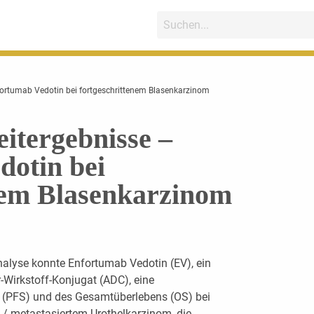
fortumab Vedotin bei fortgeschrittenem Blasenkarzinom
itergebnisse –
dotin bei
nem Blasenkarzinom
analyse konnte Enfortumab Vedotin (EV), ein
r-Wirkstoff-Konjugat (ADC), eine
n (PFS) und des Gesamtüberlebens (OS) bei
m / metastasiertem Urothelkarzinom, die