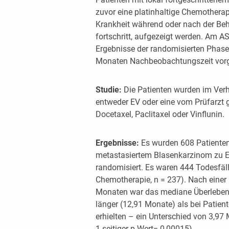
zuvor eine platinhaltige Chemotherap
Krankheit während oder nach der Beh
fortschritt, aufgezeigt werden. Am A
Ergebnisse der randomisierten Phase-
Monaten Nachbeobachtungszeit vorge
Studie:
Die Patienten wurden im Verhä
entweder EV oder eine vom Prüfarzt
Docetaxel, Paclitaxel oder Vinflunin.
Ergebnisse:
Es wurden 608 Patienten 
metastasiertem Blasenkarzinom zu E
randomisiert. Es waren 444 Todesfäll
Chemotherapie, n = 237). Nach eine
Monaten war das mediane Überleben be
länger (12,91 Monate) als bei Patien
erhielten – ein Unterschied von 3,97 
1-seitiger p-Wert= 0,00015).