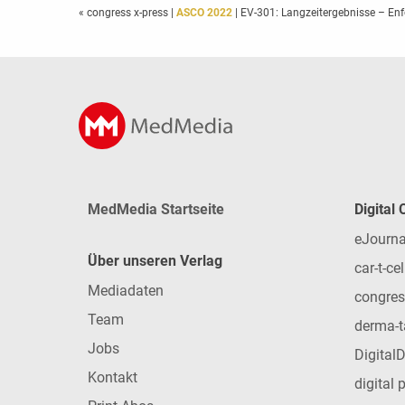
« congress x-press
|
ASCO 2022
| EV-301: Langzeitergebnisse – En
MedMedia Startseite
Digital
eJourna
Über unseren Verlag
car-t-cel
Mediadaten
congres
Team
derma-t
Jobs
Digital
Kontakt
digital 