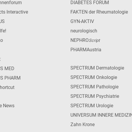
innenforum
DIABETES FORUM
ts Interactive
FAKTEN der Rheumatologie
US
GYN-AKTIV
lfe!
neurologisch
ko
NEPHRO
Script
PHARMAustria
t
SPECTRUM Dermatologie
US MED
SPECTRUM Onkologie
US PHARM
SPECTRUM Pathologie
hortcut
SPECTRUM Psychiatrie
ie News
SPECTRUM Urologie
UNIVERSUM INNERE MEDIZI
Zahn Krone