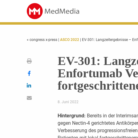
« congress x-press
|
ASCO 2022
| EV-301: Langzeitergebnisse – En
EV-301: Langze
Enfortumab Ve
fortgeschritte
8. Juni 2022
Hintergrund:
Bereits in der Interims
gegen Nectin-4 gerichtetes Antikörpe
Verbesserung des progressionsfreie
Patienten mit lokal fortgeschrittene