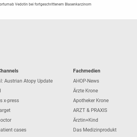
fortumab Vedotin bei fortgeschrittenem Blasenkarzinom
 Channels
Fachmedien
l: Austrian Atopy Update
AHOP-News
l
Ärzte Krone
s x-press
Apotheker Krone
arget
ARZT & PRAXIS
Doctor
Ärztin+Kind
patient cases
Das Medizinprodukt