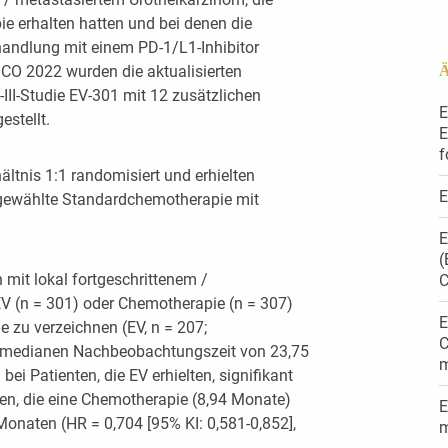
ie erhalten hatten und bei denen die
andlung mit einem PD-1/L1-Inhibitor
SCO 2022 wurden die aktualisierten
Ä
III-Studie EV-301 mit 12 zusätzlichen
E
stellt.
E
f
ltnis 1:1 randomisiert und erhielten
E
 gewählte Standardchemotherapie mit
E
(
mit lokal fortgeschrittenem /
C
V (n = 301) oder Chemotherapie (n = 307)
E
e zu verzeichnen (EV, n = 207;
C
r medianen Nachbeobachtungszeit von 23,75
m
i Patienten, die EV erhielten, signifikant
ten, die eine Chemotherapie (8,94 Monate)
E
Monaten (HR = 0,704 [95% KI: 0,581-0,852],
m