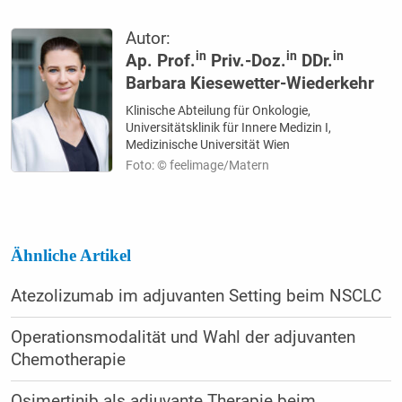
Autor:
in
in
in
Ap. Prof.
Priv.-Doz.
DDr.
Barbara Kiesewetter-Wiederkehr
Klinische Abteilung für Onkologie,
Universitätsklinik für Innere Medizin I,
Medizinische Universität Wien
Foto: © feelimage/Matern
Ähnliche Artikel
Atezolizumab im adjuvanten Setting beim NSCLC
Operationsmodalität und Wahl der adjuvanten
Chemotherapie
Osimertinib als adjuvante Therapie beim