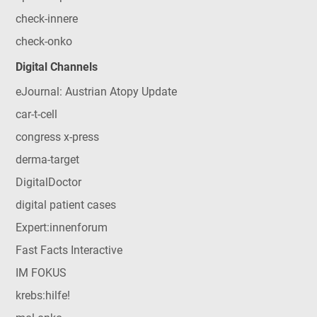
check-innere
check-onko
Digital Channels
eJournal: Austrian Atopy Update
car-t-cell
congress x-press
derma-target
DigitalDoctor
digital patient cases
Expert:innenforum
Fast Facts Interactive
IM FOKUS
krebs:hilfe!