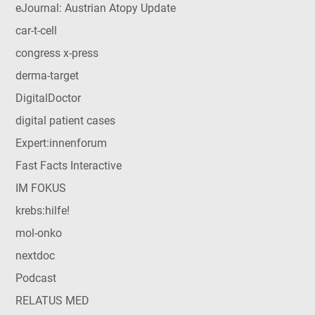
eJournal: Austrian Atopy Update
car-t-cell
congress x-press
derma-target
DigitalDoctor
digital patient cases
Expert:innenforum
Fast Facts Interactive
IM FOKUS
krebs:hilfe!
mol-onko
nextdoc
Podcast
RELATUS MED