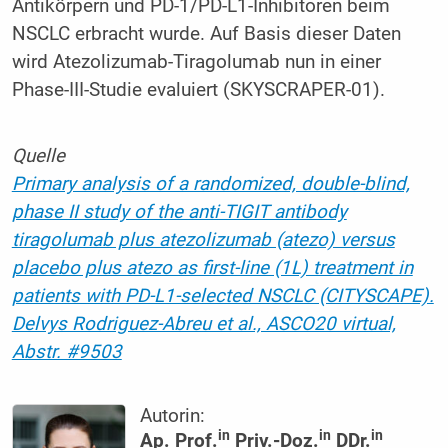
Antikörpern und PD-1/PD-L1-Inhibitoren beim
NSCLC erbracht wurde. Auf Basis dieser Daten
wird Atezolizumab-Tiragolumab nun in einer
Phase-III-Studie evaluiert (SKYSCRAPER-01).
Quelle
Primary analysis of a randomized, double-blind,
phase II study of the anti-TIGIT antibody
tiragolumab plus atezolizumab (atezo) versus
placebo plus atezo as first-line (1L) treatment in
patients with PD-L1-selected NSCLC (CITYSCAPE).
Delvys Rodriguez-Abreu et al., ASCO20 virtual,
Abstr. #9503
Autorin:
in
in
in
Ap. Prof.
Priv.-Doz.
DDr.