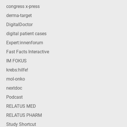
congress x-press
derma-target
DigitalDoctor
digital patient cases
Expert:innenforum
Fast Facts Interactive
IM FOKUS
krebs:hilfe!
mol-onko
nextdoc
Podcast
RELATUS MED
RELATUS PHARM
Study Shortcut