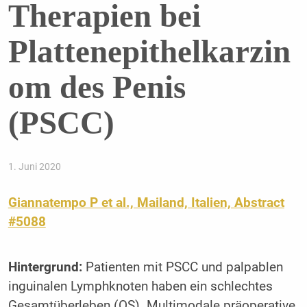
Therapien bei
Plattenepithelkarzin
om des Penis
(PSCC)
1. Juni 2020
Giannatempo P et al., Mailand, Italien, Abstract
#5088
Hintergrund:
Patienten mit PSCC und palpablen
inguinalen Lymphknoten haben ein schlechtes
Gesamtüberleben (OS). Multimodale präoperative