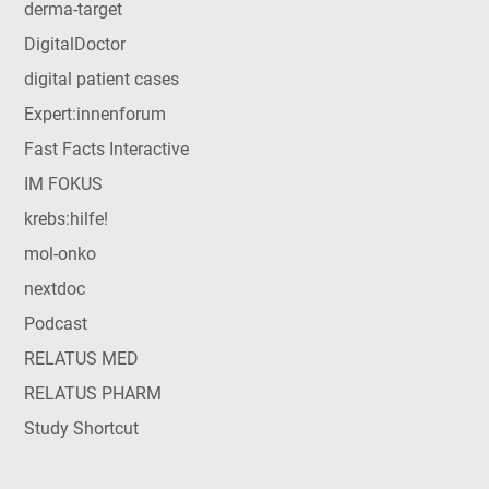
derma-target
DigitalDoctor
digital patient cases
Expert:innenforum
Fast Facts Interactive
IM FOKUS
krebs:hilfe!
mol-onko
nextdoc
Podcast
RELATUS MED
RELATUS PHARM
Study Shortcut