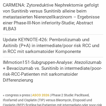
CARMENA: Zytoreduktive Nephrektomie gefolgt
von Sunitinib versus Sunitinib alleine beim
metastasierten Nierenzellkarzinom – Ergebnisse
einer Phase-III-Non inferiority-Studie; Abstract
#LBA3
Update KEYNOTE-426: Pembrolizumab und
Axitinib (P+A) in intermediate/poor risk RCC und
in RCC mit sarkomatoider Komponente
IMmotion151-Subgruppen-Analyse: Atezolizumab
+ Bevacizumab vs. Sunitinib in intermediate/poor-
risk-RCC-Patienten mit sarkomatoider
Differenzierung
« congress x-press
|
ASCO 2026
| Phase 2 Studie: Paclitaxel,
Ifosfamid und Cisplatin (TIP) versus Bleomycin, Etoposid und
Cisplatin (BEP) firstline bei Patienten mit intermediate oder poor-risk