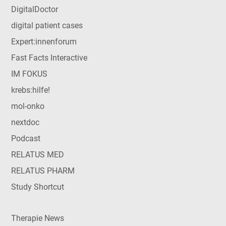
DigitalDoctor
digital patient cases
Expert:innenforum
Fast Facts Interactive
IM FOKUS
krebs:hilfe!
mol-onko
nextdoc
Podcast
RELATUS MED
RELATUS PHARM
Study Shortcut
Therapie News