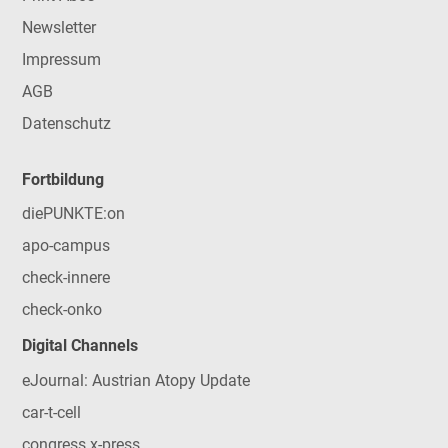
Newsletter
Impressum
AGB
Datenschutz
Fortbildung
diePUNKTE:on
apo-campus
check-innere
check-onko
Digital Channels
eJournal: Austrian Atopy Update
car-t-cell
congress x-press