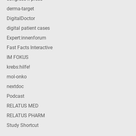
derma-target
DigitalDoctor
digital patient cases
Expert:innenforum
Fast Facts Interactive
IM FOKUS
krebs:hilfe!
mol-onko
nextdoc
Podcast
RELATUS MED
RELATUS PHARM
Study Shortcut