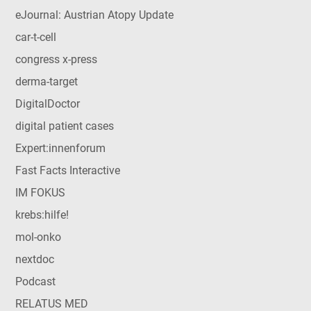
eJournal: Austrian Atopy Update
car-t-cell
congress x-press
derma-target
DigitalDoctor
digital patient cases
Expert:innenforum
Fast Facts Interactive
IM FOKUS
krebs:hilfe!
mol-onko
nextdoc
Podcast
RELATUS MED