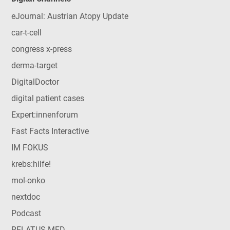
eJournal: Austrian Atopy Update
car-t-cell
congress x-press
derma-target
DigitalDoctor
digital patient cases
Expert:innenforum
Fast Facts Interactive
IM FOKUS
krebs:hilfe!
mol-onko
nextdoc
Podcast
RELATUS MED