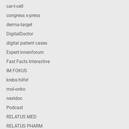
car-t-cell
congress x-press
derma-target
DigitalDoctor
digital patient cases
Expert:innenforum
Fast Facts Interactive
IM FOKUS
krebs:hilfe!
mol-onko
nextdoc
Podcast
RELATUS MED
RELATUS PHARM