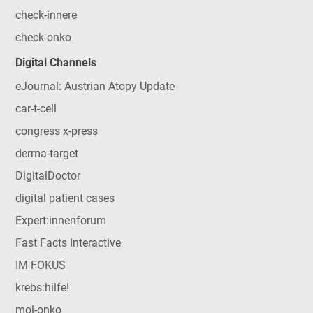
check-innere
check-onko
Digital Channels
eJournal: Austrian Atopy Update
car-t-cell
congress x-press
derma-target
DigitalDoctor
digital patient cases
Expert:innenforum
Fast Facts Interactive
IM FOKUS
krebs:hilfe!
mol-onko