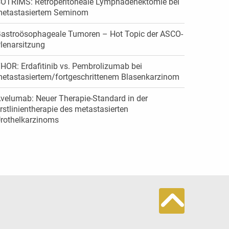
OTRIMS: Retroperitoneale Lymphadenektomie bei
etastasiertem Seminom
astroösophageale Tumoren – Hot Topic der ASCO-
lenarsitzung
HOR: Erdafitinib vs. Pembrolizumab bei
etastasiertem/­fortgeschrittenem Blasenkarzinom
velumab: Neuer Therapie-Standard in der
rstlinientherapie des metastasierten
rothelkarzinoms