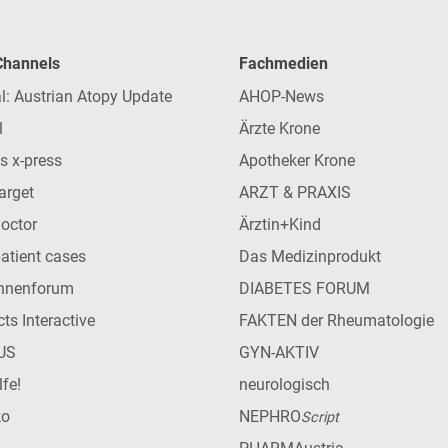
 Channels
Fachmedien
l: Austrian Atopy Update
AHOP-News
l
Ärzte Krone
s x-press
Apotheker Krone
arget
ARZT & PRAXIS
Doctor
Ärztin+Kind
patient cases
Das Medizinprodukt
innenforum
DIABETES FORUM
ts Interactive
FAKTEN der Rheumatologie
US
GYN-AKTIV
lfe!
neurologisch
ko
NEPHRO
Script