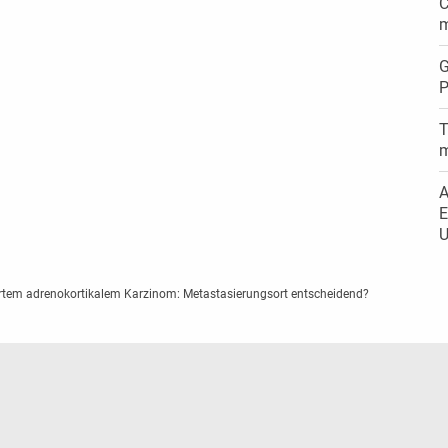
C
m
G
P
T
m
A
E
U
rtem adrenokortikalem Karzinom: Metastasierungsort entscheidend?