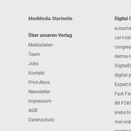
MedMedia Startseite
Digital
eJourna
Über unseren Verlag
car-t-cel
Mediadaten
congres
Team
derma-t
Jobs
Digital
Kontakt
digital 
Print-Abos
Expert:
Newsletter
Fast Fac
Impressum
IM FOK
AGB
krebs:hi
Datenschutz
mol-on